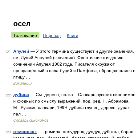
осел
Толкование
Перевод
Книги
Апулей
— У этого термина существуют и другие значения,
121
см. Луций Аппулей (значения). Фронтиспис к изданию
сочинений Апулея 1902 года. Писателя окружают
превращённый в осла Луций и Памфила, обращающаяся в
птицу …
Википедия
дубина
— См. дерево, палка... Словарь русских синонимов
122
и сходных по смыслу выражений. под. ред. Н. Абрамова,
М.: Русские словари, 1999. дубина глупец, дерево, дурак,
пал …
Словарь синонимов
отморозок
— громила, полудурок, дундук, дуботол, баран,
123