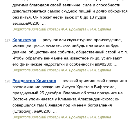
другими благодаря своей величине, силе и способности
довольствоваться самою скудною пищей и долго обходится
без питья. Он может нести вьюк от 8 до 13 пудов
весом,&#8230; …
Энциклопедический словарь Ф.А. Брокгауза и И.А. Ефрона
Карикатура
— рисунок или скульптурное произведение,
127
имеющее целью осмеять кого нибудь или какое нибудь
деяние, общественное событие, общественный строй и т. п.
Чтобы обратить внимание на известное лицо, усиливают
его физические недостатки и особенности в&#8230; …
Энциклопедический словарь Ф.А. Брокгауза и И.А. Ефрона
Рождество Христово
— великий христианский праздник в
128
воспоминание рождения Иисуса Христа в Вифлееме,
празднуемый 25 декабря. Впервые об этом празднике на
Востоке упоминается у Климента Александрийского; он
совершался там 6 января под именем богоявления
(Έπιφανή), а&#8230; …
Энциклопедический словарь Ф.А. Брокгауза и И.А. Ефрона