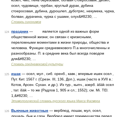
козел, чмо, пень березовый, болван стоеросовый, дебил,
осел, чудовище, чурбан, круглый дурак, дубина
стоеросовая, дубина, дурошлеп, дуботряс, некумека, чурка,
болван, дурачина, чурка с ушами, олух&#8230; …
Словарь синонимов
праздник
— является одной из важных форм
124
общественной жизни; он связан с кризисными,
переломными моментами в жизни природы, общества и
человека. Функции средневекового П.а многочисленны и
разнообразны. П. в средние века был всегда поводом
для&#8230; …
Словарь средневековой культуры
ишак
— осел, мул , сиб. оренб., кавк.; впервые ишек осел ,
125
Пут. Кит. 1567 г. (Срезн. III, 136, Доп.), ишак (часто в XVII в.:
Котов, Арсен. Сухан. и др.). Из тур., кыпч., азерб. äšäk осел
, тат. išäk – то же (Радлов 1, 905 и сл.; 1552); см. Мi. ТЕl.
1,&#8230; …
Этимологический словарь русского языка Макса Фасмера
Вьючные животные
— верблюд, лошак, мул, осел,
126
лошадь, бык и слон. Верблюд имеет преимущества перед